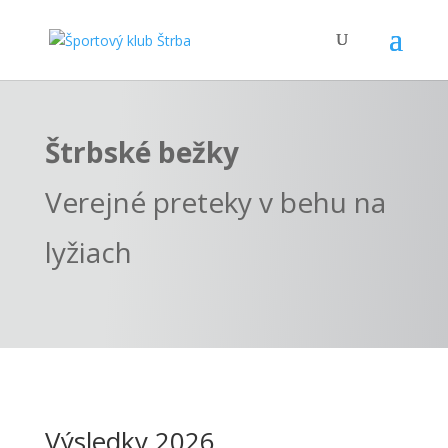
Štrbské bežky
Verejné preteky v behu na
lyžiach
Výsledky 2026