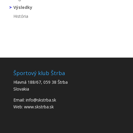
Výsledky
História
Športový klub Štrba
Hlavná 188/67, 059 38 Štrba
Slovakia
Email: info@skstrba.sk
Web: www.skstrba.sk