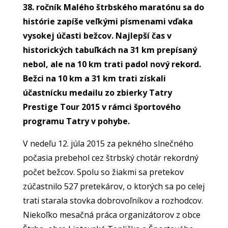
38. ročník Malého štrbského maratónu sa do
histórie zapíše veľkými písmenami vďaka
vysokej účasti bežcov. Najlepší čas v
historických tabuľkách na 31 km prepísaný
nebol, ale na 10 km trati padol nový rekord.
Bežci na 10 km a 31 km trati získali
účastnícku medailu zo zbierky Tatry
Prestige Tour 2015 v rámci športového
programu Tatry v pohybe.
V nedeľu 12. júla 2015 za pekného slnečného
počasia prebehol cez štrbský chotár rekordný
počet bežcov. Spolu so žiakmi sa pretekov
zúčastnilo 527 pretekárov, o ktorých sa po celej
trati starala stovka dobrovoľníkov a rozhodcov.
Niekoľko mesačná práca organizátorov z obce