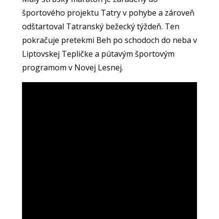
športového projektu Tatry v pohybe a zároveň
odštartoval Tatranský bežecký týždeň. Ten
pokračuje pretekmi Beh po schodoch do neba v
Liptovskej Tepličke a pútavým športovým
programom v Novej Lesnej.