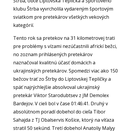
Štrba, obce Liptovská Teplička a Športového
klubu Štrba vyvrcholila vydareným športovým
sviatkom pre pretekárov všetkých vekových
kategórií.
Tento rok sa pretekov na 31 kilometrovej trati
pre problémy s vízami nezúčastnili africkí bežci,
no zoznam prihlásených pretekárov
naznačoval kvalitnú účasť domácich a
ukrajinských pretekárov. Spomedzi viac ako 150
bežcov trať zo Štrby do Liptovskej Tepličky a
späť najrýchlejšie absolvoval ukrajinský
pretekár Viktor Starodubtsev z JM Demolex
Bardejov. V cieli bol v čase 01:46:41. Druhý v
absolútnom poradí dobehol do cieľa Tibor
Sahajda z TJ Obalservis Košice, ktorý na víťaza
stratil 50 sekúnd. Tretí dobehol Anatoliy Malyy