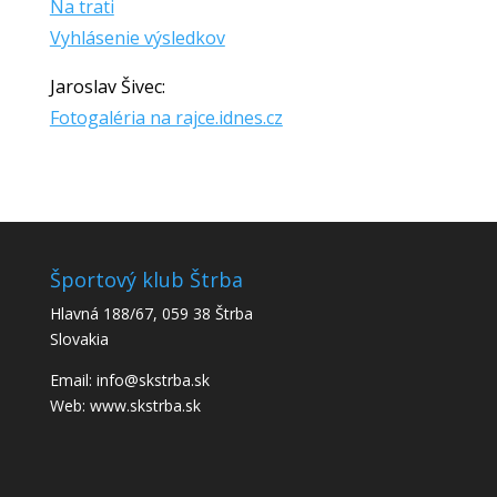
Na trati
Vyhlásenie výsledkov
Jaroslav Šivec:
Fotogaléria na rajce.idnes.cz
Športový klub Štrba
Hlavná 188/67, 059 38 Štrba
Slovakia
Email: info@skstrba.sk
Web: www.skstrba.sk