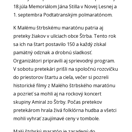
18.júla Memoriálom Jána Stilla v Novej Lesnej a
1. septembra Podtatranským polmaratónom.
K Malému štrbskému maratónu patria aj
preteky žiakov v uliciach obce Štrba. Tento rok
sa ich na štart postavilo 150 a každý získal
pamätný odznak a drobnú sladkosť.
Organizátori pripravili aj sprievodný program.
V sobotu pretekári prišli na spoločnú rozcvičku
do priestorov štartu a cieľa, večer si pozreli
historické filmy z Malého štrbského maratónu
a pozrieť sa mohli aj na rockový koncert
skupiny Amiral zo Štrby. Počas pretekov
pretekárom hrala živá folklórna hudba a všetci
mohli vyhrať zaujímavé ceny v tombole.
Malý štrbský maratón je zaradený do