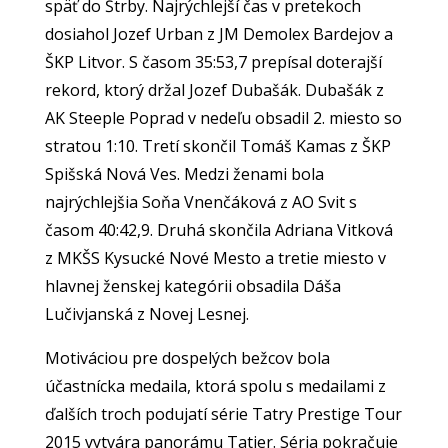
späť do Štrby. Najrýchlejší čas v pretekoch
dosiahol Jozef Urban z JM Demolex Bardejov a
ŠKP Litvor. S časom 35:53,7 prepísal doterajší
rekord, ktorý držal Jozef Dubašák. Dubašák z
AK Steeple Poprad v nedeľu obsadil 2. miesto so
stratou 1:10. Tretí skončil Tomáš Kamas z ŠKP
Spišská Nová Ves. Medzi ženami bola
najrýchlejšia Soňa Vnenčáková z AO Svit s
časom 40:42,9. Druhá skončila Adriana Vitková
z MKŠS Kysucké Nové Mesto a tretie miesto v
hlavnej ženskej kategórii obsadila Dáša
Lučivjanská z Novej Lesnej.
Motiváciou pre dospelých bežcov bola
účastnícka medaila, ktorá spolu s medailami z
ďalších troch podujatí série Tatry Prestige Tour
2015 vytvára panorámu Tatier. Séria pokračuje