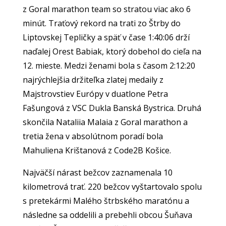
z Goral marathon team so stratou viac ako 6
minút. Traťový rekord na trati zo Štrby do
Liptovskej Tepličky a späť v čase 1:40:06 drží
naďalej Orest Babiak, ktorý dobehol do cieľa na
12. mieste. Medzi ženami bola s časom 2:12:20
najrýchlejšia držiteľka zlatej medaily z
Majstrovstiev Európy v duatlone Petra
Fašungová z VSC Dukla Banská Bystrica. Druhá
skončila Nataliia Malaia z Goral marathon a
tretia žena v absolútnom poradí bola
Mahuliena Krištanová z Code2B Košice.
Najväčší nárast bežcov zaznamenala 10
kilometrová trať. 220 bežcov vyštartovalo spolu
s pretekármi Malého štrbského maratónu a
následne sa oddelili a prebehli obcou Šuňava