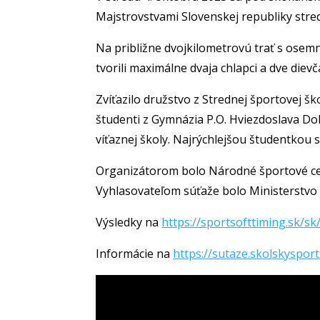
Majstrovstvami Slovenskej republiky str
Na približne dvojkilometrovú trať s osem
tvorili maximálne dvaja chlapci a dve dievč
Zvíťazilo družstvo z Strednej športovej šk
študenti z Gymnázia P.O. Hviezdoslava Doln
víťaznej školy. Najrýchlejšou študentkou s
Organizátorom bolo Národné športové cen
Vyhlasovateľom súťaže bolo Ministerstvo 
Výsledky na
https://sportsofttiming.sk/s
Informácie na
https://sutaze.skolskyspo