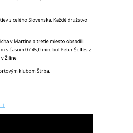
tiev z celého Slovenska. Každé družstvo
icha v Martine a tretie miesto obsadili
om s časom 07:45,0 min. bol Peter Šoltés z
 Žiline.
portovým klubom Štrba.
e=1