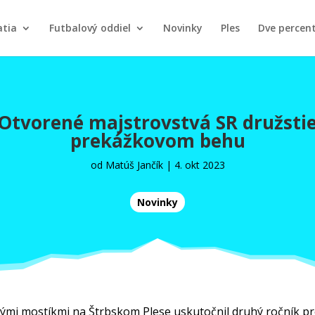
atia
Futbalový oddiel
Novinky
Ples
Dve percen
 Otvorené majstrovstvá SR družstie
prekážkovom behu
od
Matúš Jančík
|
4. okt 2023
Novinky
ými mostíkmi na Štrbskom Plese uskutočnil druhý ročník pre