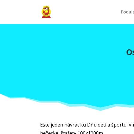
Poduj
Os
Ešte jeden návrat ku Dňu detí a športu. V
bežeckej štafety 100x1000m.