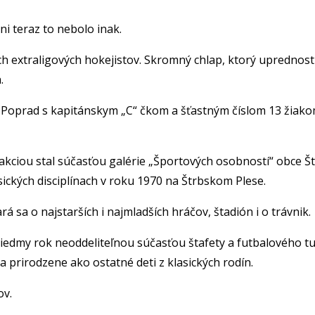
ni teraz to nebolo inak.
ch extraligových hokejistov. Skromný chlap, ktorý uprednostn
.
 Poprad s kapitánskym „C“ čkom a šťastným číslom 13 žiakom
ciou stal súčasťou galérie „Športových osobností“ obce Štrb
ckých disciplínach v roku 1970 na Štrbskom Plese.
á sa o najstarších i najmladších hráčov, štadión i o trávnik.
iedmy rok neoddeliteľnou súčasťou štafety a futbalového tur
ia prirodzene ako ostatné deti z klasických rodín.
ov.