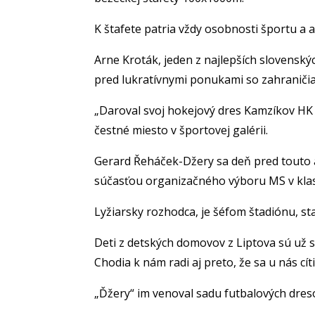
K štafete patria vždy osobnosti športu a a
Arne Kroták, jeden z najlepších slovenský
pred lukratívnymi ponukami so zahraničia
„Daroval svoj hokejový dres Kamzíkov HK
čestné miesto v športovej galérii.
Gerard Řeháček-Džery sa deň pred touto ak
súčasťou organizačného výboru MS v klasi
Lyžiarsky rozhodca, je šéfom štadiónu, star
Deti z detských domovov z Liptova sú už s
Chodia k nám radi aj preto, že sa u nás cít
„Ďžery“ im venoval sadu futbalových dres