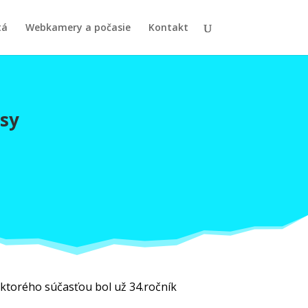
tá
Webkamery a počasie
Kontakt
esy
 ktorého súčasťou bol už 34.ročník