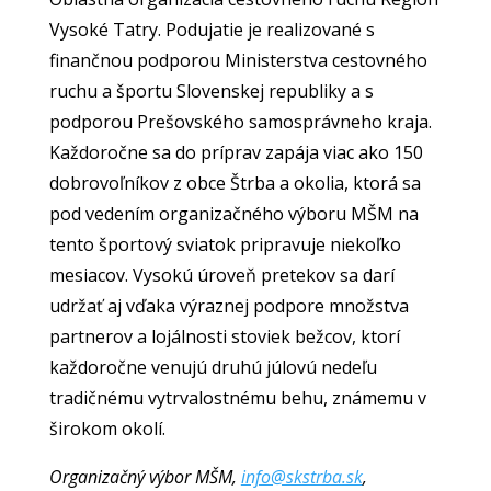
Vysoké Tatry. Podujatie je realizované s
finančnou podporou Ministerstva cestovného
ruchu a športu Slovenskej republiky a s
podporou Prešovského samosprávneho kraja.
Každoročne sa do príprav zapája viac ako 150
dobrovoľníkov z obce Štrba a okolia, ktorá sa
pod vedením organizačného výboru MŠM na
tento športový sviatok pripravuje niekoľko
mesiacov. Vysokú úroveň pretekov sa darí
udržať aj vďaka výraznej podpore množstva
partnerov a lojálnosti stoviek bežcov, ktorí
každoročne venujú druhú júlovú nedeľu
tradičnému vytrvalostnému behu, známemu v
širokom okolí.
Organizačný výbor MŠM,
info@skstrba.sk
,