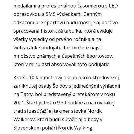
medailami a profesionálnou časomierou s LED
obrazovkou a SMS výsledkami. Cenným
odkazom pre športovú budúcnosť je aj poctivo
spracovaná historická tabuľka, ktorá eviduje
všetky výsledky od prvého ročníka a na
webstránke podujatia tak môžete nájsť
množstvo známych a úspešných športovcov,
ktorí v minulosti absolvovali toto podujatie.
Kratší, 10 kilometrový okruh okolo stredovekej
zaniknutej osady Šoldov s jedinečnými výhľadmi
na Tatry, bol predstavený pretekárom v roku
2021. Štart je tiež o 9:30 hodine a na rovnakej
trati si zasúťaží aj takmer stovka Nordic
Walkerov, ktorí budú súťažiť aj o body v
Slovenskom pohári Nordic Walking.