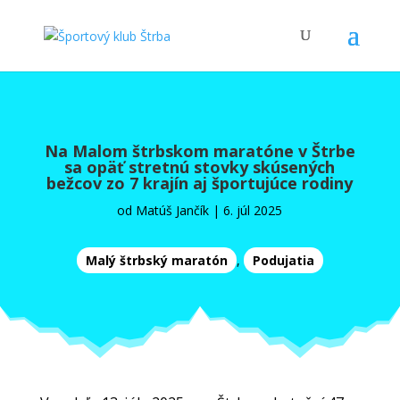
Na Malom štrbskom maratóne v Štrbe
sa opäť stretnú stovky skúsených
bežcov zo 7 krajín aj športujúce rodiny
od
Matúš Jančík
|
6. júl 2025
Malý štrbský maratón
,
Podujatia