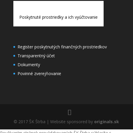
Poskytnuté prostriedky a ich vyúčtovanie
Register poskytnutých finančných prostriedkov
Transparentný účet
Dokumenty
Povinné zverejňovanie
© 2017 ŠK Štrba | Website sponsored by
originals.sk
Používaním stránok prevádzkovaných ŠK Štrba súhlasíte s