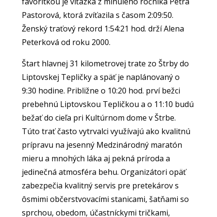
favoritkou je víťazka z minulého ročníka Petra
Pastorová, ktorá zvíťazila s časom 2:09:50.
Ženský traťový rekord 1:54:21 hod. drží Alena
Peterková od roku 2000.
Štart hlavnej 31 kilometrovej trate zo Štrby do
Liptovskej Tepličky a späť je naplánovaný o
9:30 hodine. Približne o 10:20 hod. prví bežci
prebehnú Liptovskou Tepličkou a o 11:10 budú
bežať do cieľa pri Kultúrnom dome v Štrbe.
Túto trať často vytrvalci využívajú ako kvalitnú
prípravu na jesenný Medzinárodný maratón
mieru a mnohých láka aj pekná príroda a
jedinečná atmosféra behu. Organizátori opäť
zabezpečia kvalitný servis pre pretekárov s
ôsmimi občerstvovacími stanicami, šatňami so
sprchou, obedom, účastníckymi tričkami,