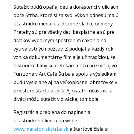
Súťažiť budú opäť aj deti a dorastenci v uliciach
obce Štrba, ktoré si za svoj výkon odnesú malú
účastnícku medailu a drobné sladké odmeny.
Preteky sú pre všetky deti bezplatné a sú pre
divákov výborným spestrením čakania na
vytrvalostných bežcov. Z podujatia každý rok
vzniká dokumentárny film a je už tradíciou, že
historické filmy si pretekári môžu pozrieť aj vo
Fun zóne v Art Café Štrba a spolu s výsledkami
budú vysielané aj na veľkoplošnej obrazovke v
priestore štartu a cieľa. Aj ostatní účastníci a
diváci môžu súťažiť v diváckej tombole.
Registrácia prebieha do naplnenia
účastníckeho limitu na webe
www.maraton.skstrba.sk
a štartové čísla si