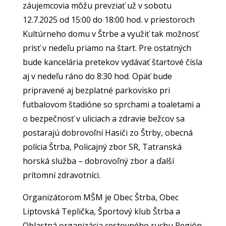
záujemcovia môžu prevziať už v sobotu
12.7.2025 od 15:00 do 18:00 hod. v priestoroch
Kultúrneho domu v Štrbe a využiť tak možnosť
prísť v nedeľu priamo na štart. Pre ostatných
bude kancelária pretekov vydávať štartové čísla
aj v nedeľu ráno do 8:30 hod. Opäť bude
pripravené aj bezplatné parkovisko pri
futbalovom štadióne so sprchami a toaletami a
o bezpečnosť v uliciach a zdravie bežcov sa
postarajú dobrovoľní Hasiči zo Štrby, obecná
polícia Štrba, Policajný zbor SR, Tatranská
horská služba – dobrovoľný zbor a ďalší
prítomní zdravotníci.
Organizátorom MŠM je Obec Štrba, Obec
Liptovská Teplička, Športový klub Štrba a
Oblastná organizácia cestovného ruchu Región