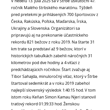
V nedeľu 13. júla 2025 sa v Štrbe uskutoční 47.
ročník Malého štrbského maratónu. Týždeň
pred pretekmi je prihlásených 700 športovcov z
Česka, Rakúska, Poľska, Maďarska, Írska,
Ukrajiny a Slovenska. Organizátori sa
pripravujú aj na prekonanie účastníckeho
rekordu 821 bežcov z roku 2019. Na štarte 31
km trate sa predstaví až 9 bežcov, ktorí v
historických tabuľkách zabehli náročných 31
kilometrov pod dve hodiny a 4 víťazi z
predchádzajúcich ročníkov. Štart zvažuje aj
Tibor Sahajda, minuloročný víťaz, ktorý v Štrbe
štartoval sedemkrát a v roku 2019 zabehol
najlepší slovenský výsledok 1:40:15 hod. V tom
istom roku Keňan Simon Kamau Njeri stanovil
traťový rekord 01:39:33 hod. Ženskou