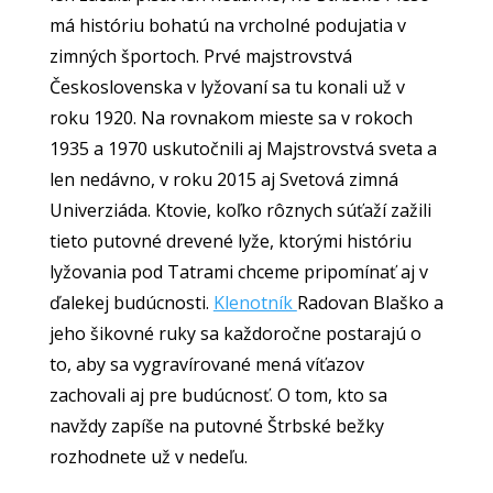
má históriu bohatú na vrcholné podujatia v
zimných športoch. Prvé majstrovstvá
Československa v lyžovaní sa tu konali už v
roku 1920. Na rovnakom mieste sa v rokoch
1935 a 1970 uskutočnili aj Majstrovstvá sveta a
len nedávno, v roku 2015 aj Svetová zimná
Univerziáda. Ktovie, koľko rôznych súťaží zažili
tieto putovné drevené lyže, ktorými históriu
lyžovania pod Tatrami chceme pripomínať aj v
ďalekej budúcnosti.
Klenotník
Radovan Blaško a
jeho šikovné ruky sa
každoročne postarajú o
to, aby sa vygravírované mená víťazov
zachovali aj pre budúcnosť. O tom, kto sa
navždy zapíše na putovné Štrbské bežky
rozhodnete už v nedeľu.