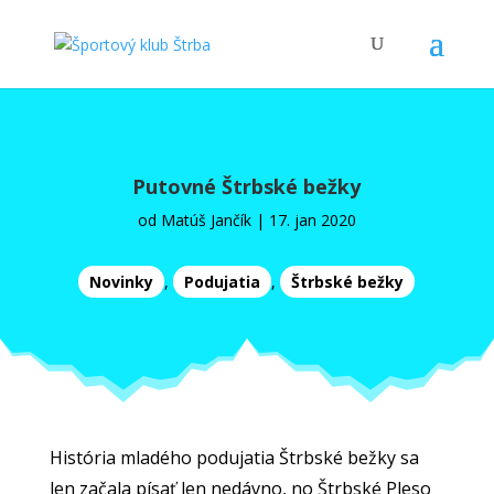
Putovné Štrbské bežky
od
Matúš Jančík
|
17. jan 2020
Novinky
,
Podujatia
,
Štrbské bežky
História mladého podujatia Štrbské bežky sa
len začala písať len nedávno, no Štrbské Pleso