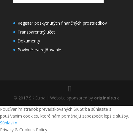
Register poskytnutých finančných prostriedkov
Transparentný účet
Dokumenty
Povinné zverejňovanie
© 2017 ŠK Štrba | Website sponsored by
originals.sk
Používaním stránok prevádzkovaných ŠK Štrba súhlasíte s
používaním cookies, ktoré nám pomáhajú zabezpečiť lepšie služby.
Súhlasím
Privacy & Cookies Policy