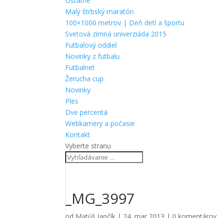
Ostatné
Malý štrbský maratón
100×1000 metrov | Deň detí a športu
Svetová zimná univerziáda 2015
Futbalový oddiel
Novinky z futbalu
Futbalnet
Žerucha cup
Novinky
Ples
Dve percentá
Webkamery a počasie
Kontakt
Vyberte stranu
_MG_3997
od
Matúš Jančík
|
24. mar 2013
|
0 komentárov