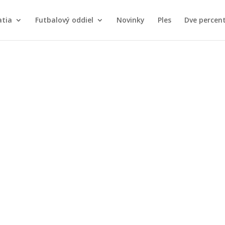
atia
Futbalový oddiel
Novinky
Ples
Dve percen