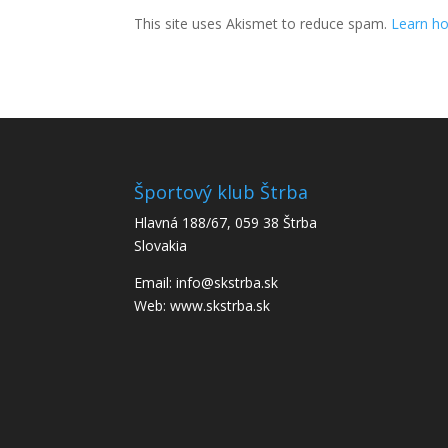
This site uses Akismet to reduce spam.
Learn ho
Športový klub Štrba
Hlavná 188/67, 059 38 Štrba
Slovakia
Email: info@skstrba.sk
Web: www.skstrba.sk