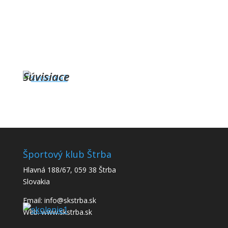
Súvisiace
Športový klub Štrba
Hlavná 188/67, 059 38 Štrba
Slovakia
Email: info@skstrba.sk
Web: www.skstrba.sk