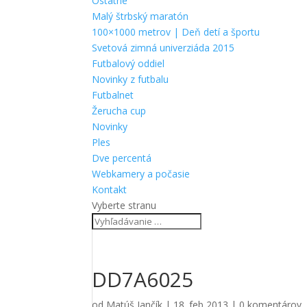
Ostatné
Malý štrbský maratón
100×1000 metrov | Deň detí a športu
Svetová zimná univerziáda 2015
Futbalový oddiel
Novinky z futbalu
Futbalnet
Žerucha cup
Novinky
Ples
Dve percentá
Webkamery a počasie
Kontakt
Vyberte stranu
DD7A6025
od
Matúš Jančík
|
18. feb 2013
|
0 komentárov