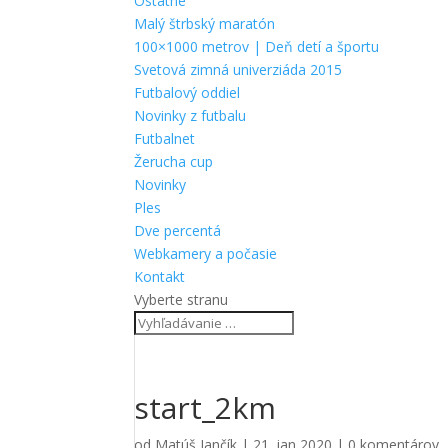
Ostatné
Malý štrbský maratón
100×1000 metrov | Deň detí a športu
Svetová zimná univerziáda 2015
Futbalový oddiel
Novinky z futbalu
Futbalnet
Žerucha cup
Novinky
Ples
Dve percentá
Webkamery a počasie
Kontakt
Vyberte stranu
start_2km
od
Matúš Jančík
|
21. jan 2020
|
0 komentárov