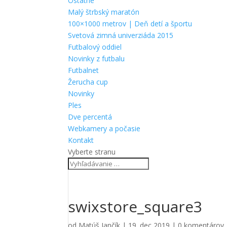
Ostatné
Malý štrbský maratón
100×1000 metrov | Deň detí a športu
Svetová zimná univerziáda 2015
Futbalový oddiel
Novinky z futbalu
Futbalnet
Žerucha cup
Novinky
Ples
Dve percentá
Webkamery a počasie
Kontakt
Vyberte stranu
swixstore_square3
od
Matúš Jančík
|
19. dec 2019
|
0 komentárov