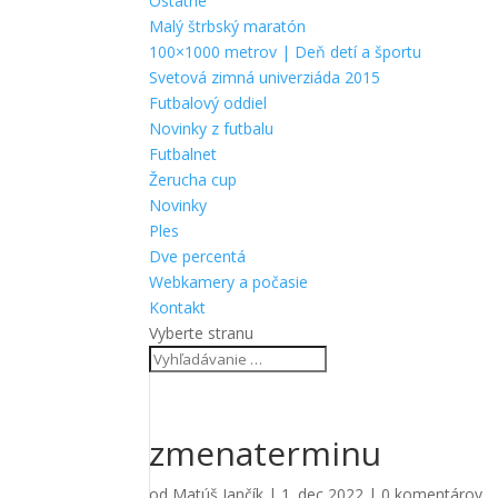
Ostatné
Malý štrbský maratón
100×1000 metrov | Deň detí a športu
Svetová zimná univerziáda 2015
Futbalový oddiel
Novinky z futbalu
Futbalnet
Žerucha cup
Novinky
Ples
Dve percentá
Webkamery a počasie
Kontakt
Vyberte stranu
zmenaterminu
od
Matúš Jančík
|
1. dec 2022
|
0 komentárov