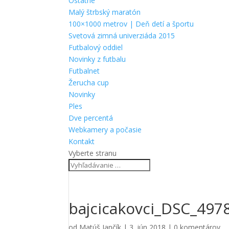
Ostatné
Malý štrbský maratón
100×1000 metrov | Deň detí a športu
Svetová zimná univerziáda 2015
Futbalový oddiel
Novinky z futbalu
Futbalnet
Žerucha cup
Novinky
Ples
Dve percentá
Webkamery a počasie
Kontakt
Vyberte stranu
bajcicakovci_DSC_497
od
Matúš Jančík
|
3. jún 2018
|
0 komentárov