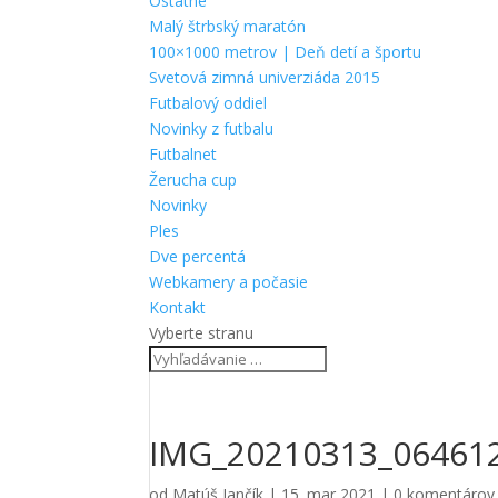
Ostatné
Malý štrbský maratón
100×1000 metrov | Deň detí a športu
Svetová zimná univerziáda 2015
Futbalový oddiel
Novinky z futbalu
Futbalnet
Žerucha cup
Novinky
Ples
Dve percentá
Webkamery a počasie
Kontakt
Vyberte stranu
IMG_20210313_06461
od
Matúš Jančík
|
15. mar 2021
|
0 komentárov