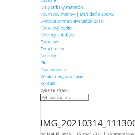
Ostatné
Malý štrbský maratón
100×1000 metrov | Deň detí a športu
Svetová zimná univerziáda 2015
Futbalový oddiel
Novinky z futbalu
Futbalnet
Žerucha cup
Novinky
Ples
Dve percentá
Webkamery a počasie
Kontakt
Vyberte stranu
IMG_20210314_11130
od
Matúš Jančík
|
15. mar 2021
|
0 komentárov