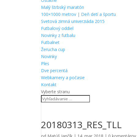
Ostatné
Malý štrbský maratón
100×1000 metrov | Deň detí a športu
Svetová zimná univerziáda 2015
Futbalový oddiel
Novinky z futbalu
Futbalnet
Žerucha cup
Novinky
Ples
Dve percentá
Webkamery a počasie
Kontakt
Vyberte stranu
20180313_RES_TLL
od
Matúš Jančík
|
14. mar 2018
|
0 komentárov