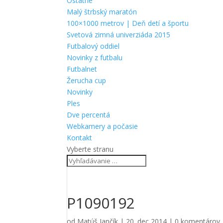
Ostatné
Malý štrbský maratón
100×1000 metrov | Deň detí a športu
Svetová zimná univerziáda 2015
Futbalový oddiel
Novinky z futbalu
Futbalnet
Žerucha cup
Novinky
Ples
Dve percentá
Webkamery a počasie
Kontakt
Vyberte stranu
P1090192
od
Matúš Jančík
|
20. dec 2014
|
0 komentárov