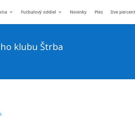
atia
Futbalový oddiel
Novinky
Ples
Dve percen
ho klubu Štrba
k