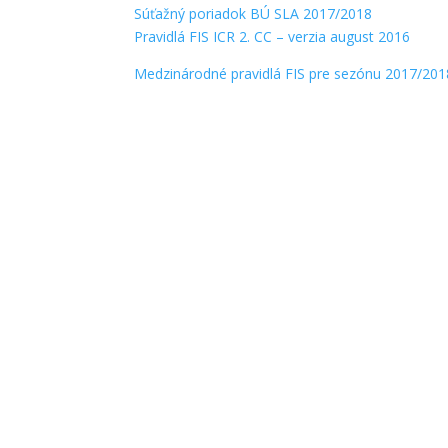
Súťažný poriadok BÚ SLA 2017/2018
Pravidlá FIS ICR 2. CC – verzia august 2016
Medzinárodné pravidlá FIS pre sezónu 2017/201
V sobotu 23. novembra 2024 sa v zasadačke 
lyžovanie. Organizátorom školenia bol Zväz s